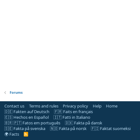
Forums
Contact us
Terms and rules
Privacy policy
Help
Home
🇩🇪 Fakten auf Deutsch
🇫🇷 Faits en français
🇪🇸 Hechos en Español
🇮🇹 Fatti in Italiano
🇧🇷 🇵🇹 Fatos em português
🇩🇰 Fakta på dansk
🇸🇪 Fakta på svenska
🇳🇴 Fakta på norsk
🇫🇮 Faktat suomeksi
🌍 Facts
R
S