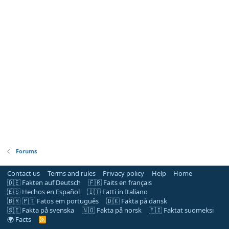
Forums
Contact us
Terms and rules
Privacy policy
Help
Home
🇩🇪 Fakten auf Deutsch
🇫🇷 Faits en français
🇪🇸 Hechos en Español
🇮🇹 Fatti in Italiano
🇧🇷 🇵🇹 Fatos em português
🇩🇰 Fakta på dansk
🇸🇪 Fakta på svenska
🇳🇴 Fakta på norsk
🇫🇮 Faktat suomeksi
🌍 Facts
R
S