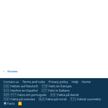
Forums
Contact us
Terms and rules
Privacy policy
Help
Home
🇩🇪 Fakten auf Deutsch
🇫🇷 Faits en français
🇪🇸 Hechos en Español
🇮🇹 Fatti in Italiano
🇧🇷 🇵🇹 Fatos em português
🇩🇰 Fakta på dansk
🇸🇪 Fakta på svenska
🇳🇴 Fakta på norsk
🇫🇮 Faktat suomeksi
🌍 Facts
R
S