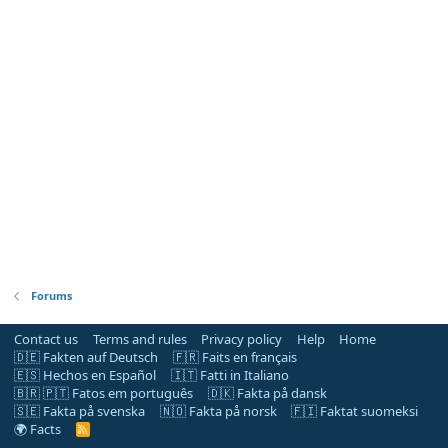
Forums
Contact us
Terms and rules
Privacy policy
Help
Home
🇩🇪 Fakten auf Deutsch
🇫🇷 Faits en français
🇪🇸 Hechos en Español
🇮🇹 Fatti in Italiano
🇧🇷 🇵🇹 Fatos em português
🇩🇰 Fakta på dansk
🇸🇪 Fakta på svenska
🇳🇴 Fakta på norsk
🇫🇮 Faktat suomeksi
🌍 Facts
R
S