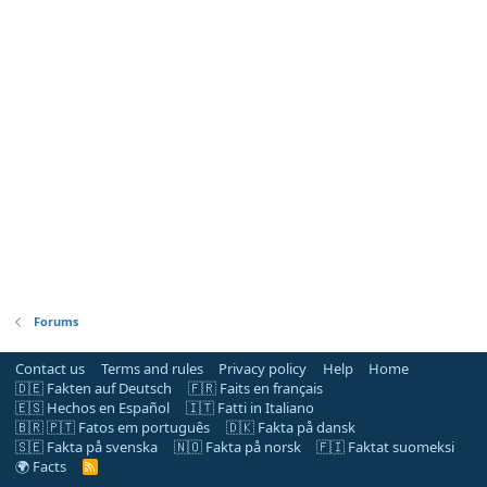
Forums
Contact us
Terms and rules
Privacy policy
Help
Home
🇩🇪 Fakten auf Deutsch
🇫🇷 Faits en français
🇪🇸 Hechos en Español
🇮🇹 Fatti in Italiano
🇧🇷 🇵🇹 Fatos em português
🇩🇰 Fakta på dansk
🇸🇪 Fakta på svenska
🇳🇴 Fakta på norsk
🇫🇮 Faktat suomeksi
🌍 Facts
R
S