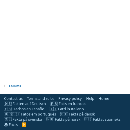
Forums
Contact us
Terms and rules
Privacy policy
Help
Home
🇩🇪 Fakten auf Deutsch
🇫🇷 Faits en français
🇪🇸 Hechos en Español
🇮🇹 Fatti in Italiano
🇧🇷 🇵🇹 Fatos em português
🇩🇰 Fakta på dansk
🇸🇪 Fakta på svenska
🇳🇴 Fakta på norsk
🇫🇮 Faktat suomeksi
🌍 Facts
R
S