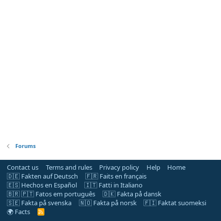
Forums
Contact us
Terms and rules
Privacy policy
Help
Home
🇩🇪 Fakten auf Deutsch
🇫🇷 Faits en français
🇪🇸 Hechos en Español
🇮🇹 Fatti in Italiano
🇧🇷 🇵🇹 Fatos em português
🇩🇰 Fakta på dansk
🇸🇪 Fakta på svenska
🇳🇴 Fakta på norsk
🇫🇮 Faktat suomeksi
🌍 Facts
R
S