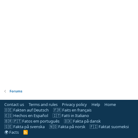
Forums
Contact us
Terms and rules
Privacy policy
Help
Home
🇩🇪 Fakten auf Deutsch
🇫🇷 Faits en français
🇪🇸 Hechos en Español
🇮🇹 Fatti in Italiano
🇧🇷 🇵🇹 Fatos em português
🇩🇰 Fakta på dansk
🇸🇪 Fakta på svenska
🇳🇴 Fakta på norsk
🇫🇮 Faktat suomeksi
🌍 Facts
R
S