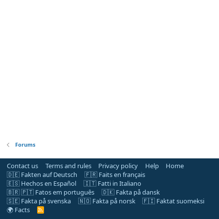
Forums
Contact us
Terms and rules
Privacy policy
Help
Home
🇩🇪 Fakten auf Deutsch
🇫🇷 Faits en français
🇪🇸 Hechos en Español
🇮🇹 Fatti in Italiano
🇧🇷 🇵🇹 Fatos em português
🇩🇰 Fakta på dansk
🇸🇪 Fakta på svenska
🇳🇴 Fakta på norsk
🇫🇮 Faktat suomeksi
🌍 Facts
R
S