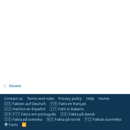
Forums
Contact us
Terms and rules
Privacy policy
Help
Home
🇩🇪 Fakten auf Deutsch
🇫🇷 Faits en français
🇪🇸 Hechos en Español
🇮🇹 Fatti in Italiano
🇧🇷 🇵🇹 Fatos em português
🇩🇰 Fakta på dansk
🇸🇪 Fakta på svenska
🇳🇴 Fakta på norsk
🇫🇮 Faktat suomeksi
🌍 Facts
R
S