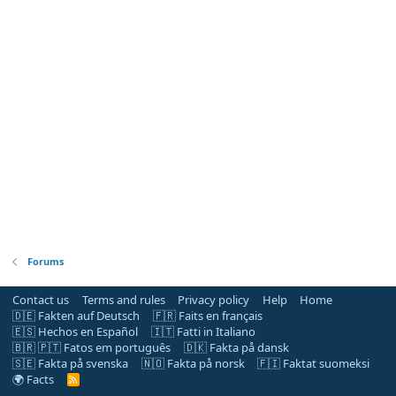
Forums
Contact us
Terms and rules
Privacy policy
Help
Home
🇩🇪 Fakten auf Deutsch
🇫🇷 Faits en français
🇪🇸 Hechos en Español
🇮🇹 Fatti in Italiano
🇧🇷 🇵🇹 Fatos em português
🇩🇰 Fakta på dansk
🇸🇪 Fakta på svenska
🇳🇴 Fakta på norsk
🇫🇮 Faktat suomeksi
🌍 Facts
R
S