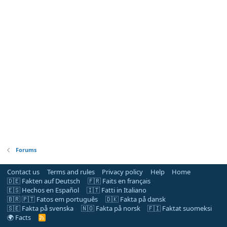
Forums
Contact us
Terms and rules
Privacy policy
Help
Home
🇩🇪 Fakten auf Deutsch
🇫🇷 Faits en français
🇪🇸 Hechos en Español
🇮🇹 Fatti in Italiano
🇧🇷 🇵🇹 Fatos em português
🇩🇰 Fakta på dansk
🇸🇪 Fakta på svenska
🇳🇴 Fakta på norsk
🇫🇮 Faktat suomeksi
🌍 Facts
R
S