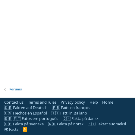
Forums
Contact us
Terms and rules
Privacy policy
Help
Home
🇩🇪 Fakten auf Deutsch
🇫🇷 Faits en français
🇪🇸 Hechos en Español
🇮🇹 Fatti in Italiano
🇧🇷 🇵🇹 Fatos em português
🇩🇰 Fakta på dansk
🇸🇪 Fakta på svenska
🇳🇴 Fakta på norsk
🇫🇮 Faktat suomeksi
🌍 Facts
R
S