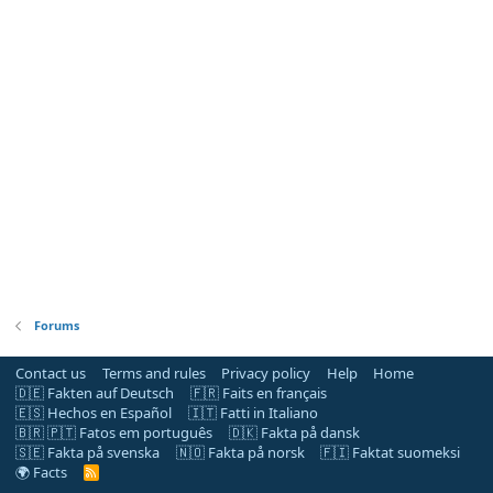
Forums
Contact us
Terms and rules
Privacy policy
Help
Home
🇩🇪 Fakten auf Deutsch
🇫🇷 Faits en français
🇪🇸 Hechos en Español
🇮🇹 Fatti in Italiano
🇧🇷 🇵🇹 Fatos em português
🇩🇰 Fakta på dansk
🇸🇪 Fakta på svenska
🇳🇴 Fakta på norsk
🇫🇮 Faktat suomeksi
🌍 Facts
R
S