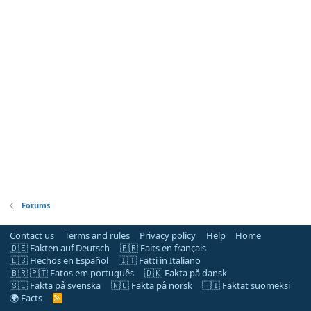
Forums
Contact us
Terms and rules
Privacy policy
Help
Home
🇩🇪 Fakten auf Deutsch
🇫🇷 Faits en français
🇪🇸 Hechos en Español
🇮🇹 Fatti in Italiano
🇧🇷 🇵🇹 Fatos em português
🇩🇰 Fakta på dansk
🇸🇪 Fakta på svenska
🇳🇴 Fakta på norsk
🇫🇮 Faktat suomeksi
🌍 Facts
R
S