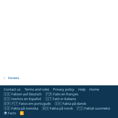
Forums
Contact us
Terms and rules
Privacy policy
Help
Home
🇩🇪 Fakten auf Deutsch
🇫🇷 Faits en français
🇪🇸 Hechos en Español
🇮🇹 Fatti in Italiano
🇧🇷 🇵🇹 Fatos em português
🇩🇰 Fakta på dansk
🇸🇪 Fakta på svenska
🇳🇴 Fakta på norsk
🇫🇮 Faktat suomeksi
🌍 Facts
R
S