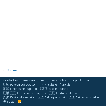
Forums
Contact us
Terms and rules
Privacy policy
Help
Home
🇩🇪 Fakten auf Deutsch
🇫🇷 Faits en français
🇪🇸 Hechos en Español
🇮🇹 Fatti in Italiano
🇧🇷 🇵🇹 Fatos em português
🇩🇰 Fakta på dansk
🇸🇪 Fakta på svenska
🇳🇴 Fakta på norsk
🇫🇮 Faktat suomeksi
🌍 Facts
R
S