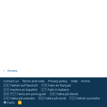
Forums
Contact us
Terms and rules
Privacy policy
Help
Home
🇩🇪 Fakten auf Deutsch
🇫🇷 Faits en français
🇪🇸 Hechos en Español
🇮🇹 Fatti in Italiano
🇧🇷 🇵🇹 Fatos em português
🇩🇰 Fakta på dansk
🇸🇪 Fakta på svenska
🇳🇴 Fakta på norsk
🇫🇮 Faktat suomeksi
🌍 Facts
R
S