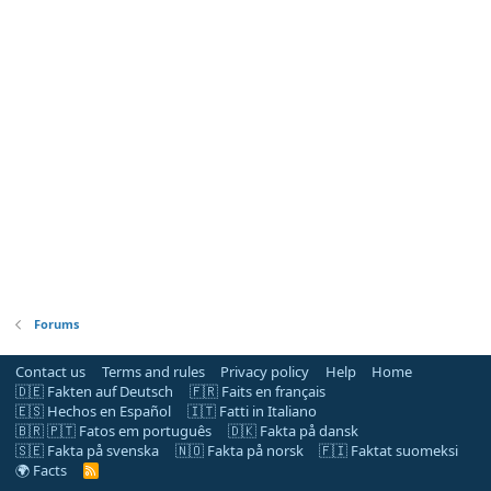
Forums
Contact us
Terms and rules
Privacy policy
Help
Home
🇩🇪 Fakten auf Deutsch
🇫🇷 Faits en français
🇪🇸 Hechos en Español
🇮🇹 Fatti in Italiano
🇧🇷 🇵🇹 Fatos em português
🇩🇰 Fakta på dansk
🇸🇪 Fakta på svenska
🇳🇴 Fakta på norsk
🇫🇮 Faktat suomeksi
🌍 Facts
R
S