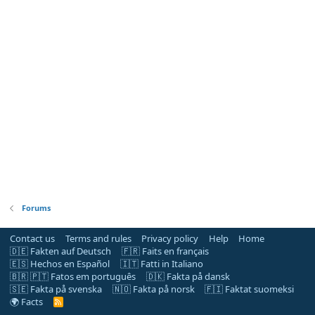
Forums
Contact us
Terms and rules
Privacy policy
Help
Home
🇩🇪 Fakten auf Deutsch
🇫🇷 Faits en français
🇪🇸 Hechos en Español
🇮🇹 Fatti in Italiano
🇧🇷 🇵🇹 Fatos em português
🇩🇰 Fakta på dansk
🇸🇪 Fakta på svenska
🇳🇴 Fakta på norsk
🇫🇮 Faktat suomeksi
🌍 Facts
R
S