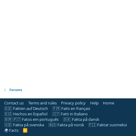
Forums
Contact us
Terms and rules
Privacy policy
Help
Home
🇩🇪 Fakten auf Deutsch
🇫🇷 Faits en français
🇪🇸 Hechos en Español
🇮🇹 Fatti in Italiano
🇧🇷 🇵🇹 Fatos em português
🇩🇰 Fakta på dansk
🇸🇪 Fakta på svenska
🇳🇴 Fakta på norsk
🇫🇮 Faktat suomeksi
🌍 Facts
R
S