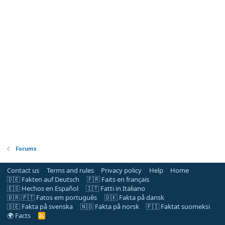
Forums
Contact us
Terms and rules
Privacy policy
Help
Home
🇩🇪 Fakten auf Deutsch
🇫🇷 Faits en français
🇪🇸 Hechos en Español
🇮🇹 Fatti in Italiano
🇧🇷 🇵🇹 Fatos em português
🇩🇰 Fakta på dansk
🇸🇪 Fakta på svenska
🇳🇴 Fakta på norsk
🇫🇮 Faktat suomeksi
🌍 Facts
R
S