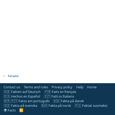
Forums
Contact us
Terms and rules
Privacy policy
Help
Home
🇩🇪 Fakten auf Deutsch
🇫🇷 Faits en français
🇪🇸 Hechos en Español
🇮🇹 Fatti in Italiano
🇧🇷 🇵🇹 Fatos em português
🇩🇰 Fakta på dansk
🇸🇪 Fakta på svenska
🇳🇴 Fakta på norsk
🇫🇮 Faktat suomeksi
🌍 Facts
R
S