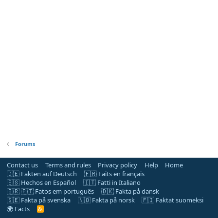
Forums
Contact us
Terms and rules
Privacy policy
Help
Home
🇩🇪 Fakten auf Deutsch
🇫🇷 Faits en français
🇪🇸 Hechos en Español
🇮🇹 Fatti in Italiano
🇧🇷 🇵🇹 Fatos em português
🇩🇰 Fakta på dansk
🇸🇪 Fakta på svenska
🇳🇴 Fakta på norsk
🇫🇮 Faktat suomeksi
🌍 Facts
R
S