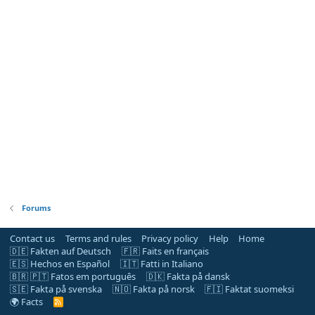
Forums
Contact us
Terms and rules
Privacy policy
Help
Home
🇩🇪 Fakten auf Deutsch
🇫🇷 Faits en français
🇪🇸 Hechos en Español
🇮🇹 Fatti in Italiano
🇧🇷 🇵🇹 Fatos em português
🇩🇰 Fakta på dansk
🇸🇪 Fakta på svenska
🇳🇴 Fakta på norsk
🇫🇮 Faktat suomeksi
🌍 Facts
R
S