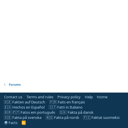
Forums
Contact us
Terms and rules
Privacy policy
Help
Home
🇩🇪 Fakten auf Deutsch
🇫🇷 Faits en français
🇪🇸 Hechos en Español
🇮🇹 Fatti in Italiano
🇧🇷 🇵🇹 Fatos em português
🇩🇰 Fakta på dansk
🇸🇪 Fakta på svenska
🇳🇴 Fakta på norsk
🇫🇮 Faktat suomeksi
🌍 Facts
R
S