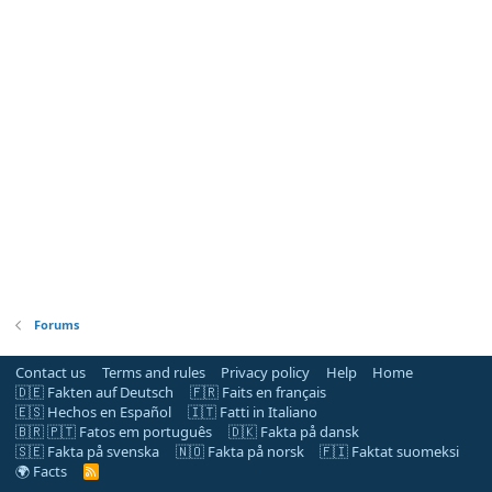
Forums
Contact us
Terms and rules
Privacy policy
Help
Home
🇩🇪 Fakten auf Deutsch
🇫🇷 Faits en français
🇪🇸 Hechos en Español
🇮🇹 Fatti in Italiano
🇧🇷 🇵🇹 Fatos em português
🇩🇰 Fakta på dansk
🇸🇪 Fakta på svenska
🇳🇴 Fakta på norsk
🇫🇮 Faktat suomeksi
🌍 Facts
R
S