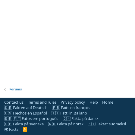
Forums
Contact us
Terms and rules
Privacy policy
Help
Home
🇩🇪 Fakten auf Deutsch
🇫🇷 Faits en français
🇪🇸 Hechos en Español
🇮🇹 Fatti in Italiano
🇧🇷 🇵🇹 Fatos em português
🇩🇰 Fakta på dansk
🇸🇪 Fakta på svenska
🇳🇴 Fakta på norsk
🇫🇮 Faktat suomeksi
🌍 Facts
R
S