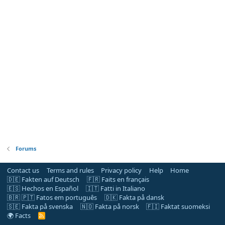
Forums
Contact us
Terms and rules
Privacy policy
Help
Home
🇩🇪 Fakten auf Deutsch
🇫🇷 Faits en français
🇪🇸 Hechos en Español
🇮🇹 Fatti in Italiano
🇧🇷 🇵🇹 Fatos em português
🇩🇰 Fakta på dansk
🇸🇪 Fakta på svenska
🇳🇴 Fakta på norsk
🇫🇮 Faktat suomeksi
🌍 Facts
R
S