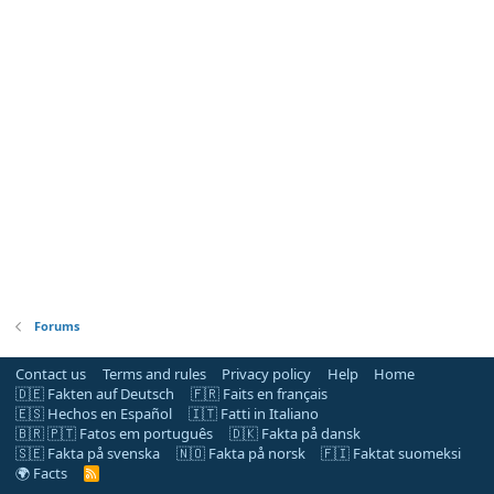
Forums
Contact us
Terms and rules
Privacy policy
Help
Home
🇩🇪 Fakten auf Deutsch
🇫🇷 Faits en français
🇪🇸 Hechos en Español
🇮🇹 Fatti in Italiano
🇧🇷 🇵🇹 Fatos em português
🇩🇰 Fakta på dansk
🇸🇪 Fakta på svenska
🇳🇴 Fakta på norsk
🇫🇮 Faktat suomeksi
🌍 Facts
R
S