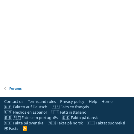
Forums
Contact us
Terms and rules
Privacy policy
Help
Home
🇩🇪 Fakten auf Deutsch
🇫🇷 Faits en français
🇪🇸 Hechos en Español
🇮🇹 Fatti in Italiano
🇧🇷 🇵🇹 Fatos em português
🇩🇰 Fakta på dansk
🇸🇪 Fakta på svenska
🇳🇴 Fakta på norsk
🇫🇮 Faktat suomeksi
🌍 Facts
R
S