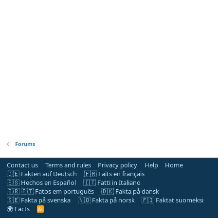
Forums
Contact us
Terms and rules
Privacy policy
Help
Home
🇩🇪 Fakten auf Deutsch
🇫🇷 Faits en français
🇪🇸 Hechos en Español
🇮🇹 Fatti in Italiano
🇧🇷 🇵🇹 Fatos em português
🇩🇰 Fakta på dansk
🇸🇪 Fakta på svenska
🇳🇴 Fakta på norsk
🇫🇮 Faktat suomeksi
🌍 Facts
R
S