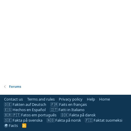
Forums
Contact us
Terms and rules
Privacy policy
Help
Home
🇩🇪 Fakten auf Deutsch
🇫🇷 Faits en français
🇪🇸 Hechos en Español
🇮🇹 Fatti in Italiano
🇧🇷 🇵🇹 Fatos em português
🇩🇰 Fakta på dansk
🇸🇪 Fakta på svenska
🇳🇴 Fakta på norsk
🇫🇮 Faktat suomeksi
🌍 Facts
R
S