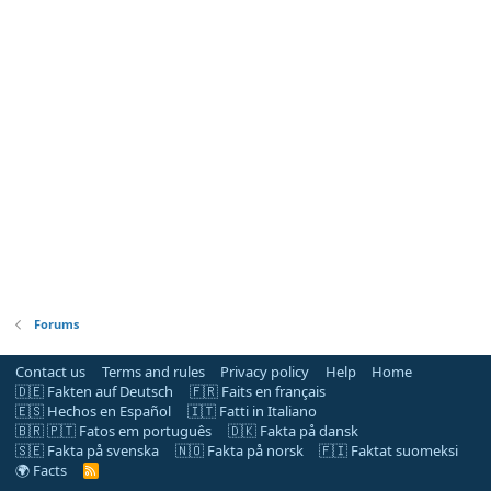
Forums
Contact us
Terms and rules
Privacy policy
Help
Home
🇩🇪 Fakten auf Deutsch
🇫🇷 Faits en français
🇪🇸 Hechos en Español
🇮🇹 Fatti in Italiano
🇧🇷 🇵🇹 Fatos em português
🇩🇰 Fakta på dansk
🇸🇪 Fakta på svenska
🇳🇴 Fakta på norsk
🇫🇮 Faktat suomeksi
🌍 Facts
R
S