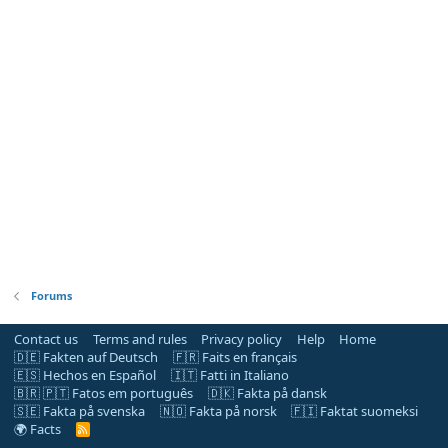
Forums
Contact us
Terms and rules
Privacy policy
Help
Home
🇩🇪 Fakten auf Deutsch
🇫🇷 Faits en français
🇪🇸 Hechos en Español
🇮🇹 Fatti in Italiano
🇧🇷 🇵🇹 Fatos em português
🇩🇰 Fakta på dansk
🇸🇪 Fakta på svenska
🇳🇴 Fakta på norsk
🇫🇮 Faktat suomeksi
🌍 Facts
R
S