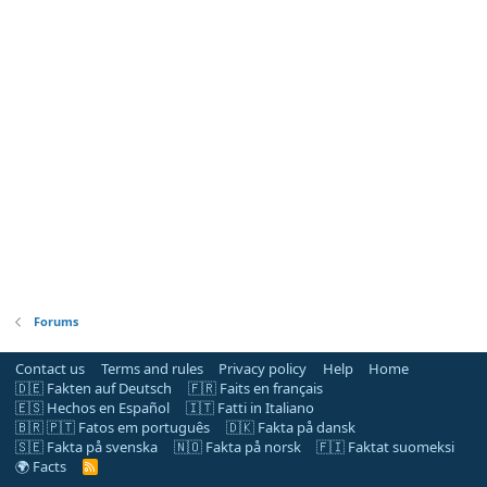
Forums
Contact us
Terms and rules
Privacy policy
Help
Home
🇩🇪 Fakten auf Deutsch
🇫🇷 Faits en français
🇪🇸 Hechos en Español
🇮🇹 Fatti in Italiano
🇧🇷 🇵🇹 Fatos em português
🇩🇰 Fakta på dansk
🇸🇪 Fakta på svenska
🇳🇴 Fakta på norsk
🇫🇮 Faktat suomeksi
🌍 Facts
R
S