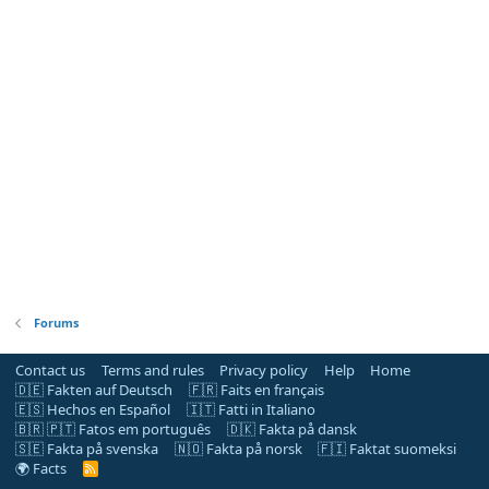
Forums
Contact us
Terms and rules
Privacy policy
Help
Home
🇩🇪 Fakten auf Deutsch
🇫🇷 Faits en français
🇪🇸 Hechos en Español
🇮🇹 Fatti in Italiano
🇧🇷 🇵🇹 Fatos em português
🇩🇰 Fakta på dansk
🇸🇪 Fakta på svenska
🇳🇴 Fakta på norsk
🇫🇮 Faktat suomeksi
🌍 Facts
R
S