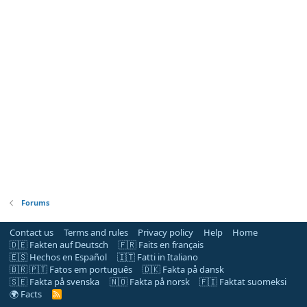
Forums
Contact us
Terms and rules
Privacy policy
Help
Home
🇩🇪 Fakten auf Deutsch
🇫🇷 Faits en français
🇪🇸 Hechos en Español
🇮🇹 Fatti in Italiano
🇧🇷 🇵🇹 Fatos em português
🇩🇰 Fakta på dansk
🇸🇪 Fakta på svenska
🇳🇴 Fakta på norsk
🇫🇮 Faktat suomeksi
🌍 Facts
R
S