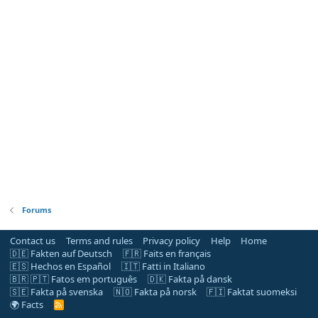
Forums
Contact us
Terms and rules
Privacy policy
Help
Home
🇩🇪 Fakten auf Deutsch
🇫🇷 Faits en français
🇪🇸 Hechos en Español
🇮🇹 Fatti in Italiano
🇧🇷 🇵🇹 Fatos em português
🇩🇰 Fakta på dansk
🇸🇪 Fakta på svenska
🇳🇴 Fakta på norsk
🇫🇮 Faktat suomeksi
🌍 Facts
R
S