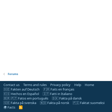
Forums
Contact us
Terms and rules
Privacy policy
Help
Home
🇩🇪 Fakten auf Deutsch
🇫🇷 Faits en français
🇪🇸 Hechos en Español
🇮🇹 Fatti in Italiano
🇧🇷 🇵🇹 Fatos em português
🇩🇰 Fakta på dansk
🇸🇪 Fakta på svenska
🇳🇴 Fakta på norsk
🇫🇮 Faktat suomeksi
🌍 Facts
R
S