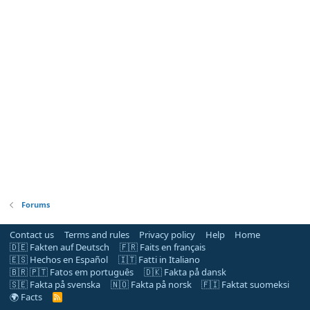
Forums
Contact us
Terms and rules
Privacy policy
Help
Home
🇩🇪 Fakten auf Deutsch
🇫🇷 Faits en français
🇪🇸 Hechos en Español
🇮🇹 Fatti in Italiano
🇧🇷 🇵🇹 Fatos em português
🇩🇰 Fakta på dansk
🇸🇪 Fakta på svenska
🇳🇴 Fakta på norsk
🇫🇮 Faktat suomeksi
🌍 Facts
R
S