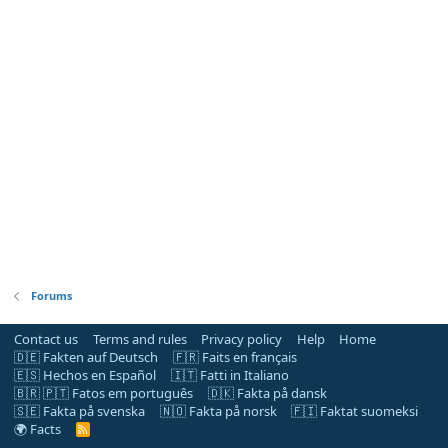
Forums
Contact us
Terms and rules
Privacy policy
Help
Home
🇩🇪 Fakten auf Deutsch
🇫🇷 Faits en français
🇪🇸 Hechos en Español
🇮🇹 Fatti in Italiano
🇧🇷 🇵🇹 Fatos em português
🇩🇰 Fakta på dansk
🇸🇪 Fakta på svenska
🇳🇴 Fakta på norsk
🇫🇮 Faktat suomeksi
🌍 Facts
R
S