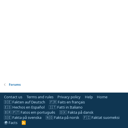
Forums
Contact us
Terms and rules
Privacy policy
Help
Home
🇩🇪 Fakten auf Deutsch
🇫🇷 Faits en français
🇪🇸 Hechos en Español
🇮🇹 Fatti in Italiano
🇧🇷 🇵🇹 Fatos em português
🇩🇰 Fakta på dansk
🇸🇪 Fakta på svenska
🇳🇴 Fakta på norsk
🇫🇮 Faktat suomeksi
🌍 Facts
R
S