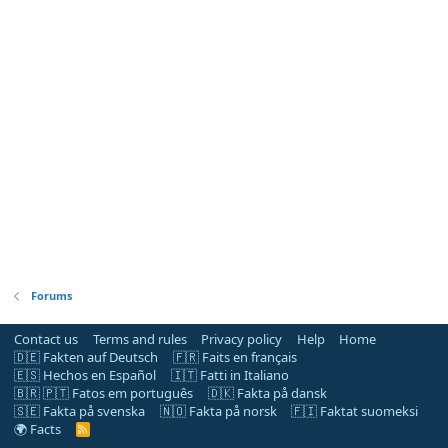
Forums
Contact us
Terms and rules
Privacy policy
Help
Home
🇩🇪 Fakten auf Deutsch
🇫🇷 Faits en français
🇪🇸 Hechos en Español
🇮🇹 Fatti in Italiano
🇧🇷 🇵🇹 Fatos em português
🇩🇰 Fakta på dansk
🇸🇪 Fakta på svenska
🇳🇴 Fakta på norsk
🇫🇮 Faktat suomeksi
🌍 Facts
R
S