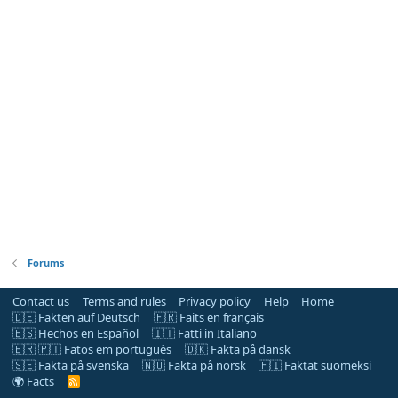
Forums
Contact us
Terms and rules
Privacy policy
Help
Home
🇩🇪 Fakten auf Deutsch
🇫🇷 Faits en français
🇪🇸 Hechos en Español
🇮🇹 Fatti in Italiano
🇧🇷 🇵🇹 Fatos em português
🇩🇰 Fakta på dansk
🇸🇪 Fakta på svenska
🇳🇴 Fakta på norsk
🇫🇮 Faktat suomeksi
🌍 Facts
R
S