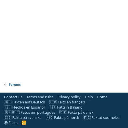
Forums
Contact us
Terms and rules
Privacy policy
Help
Home
🇩🇪 Fakten auf Deutsch
🇫🇷 Faits en français
🇪🇸 Hechos en Español
🇮🇹 Fatti in Italiano
🇧🇷 🇵🇹 Fatos em português
🇩🇰 Fakta på dansk
🇸🇪 Fakta på svenska
🇳🇴 Fakta på norsk
🇫🇮 Faktat suomeksi
🌍 Facts
R
S