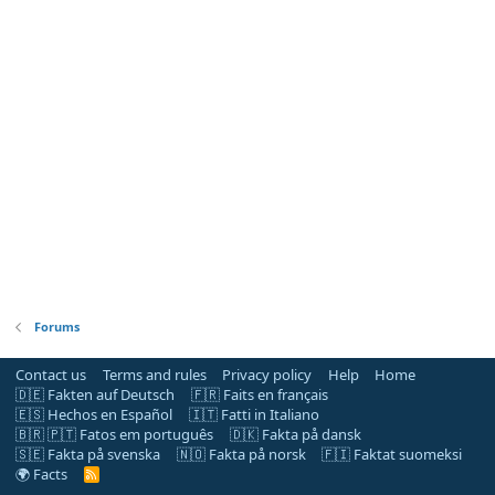
Forums
Contact us
Terms and rules
Privacy policy
Help
Home
🇩🇪 Fakten auf Deutsch
🇫🇷 Faits en français
🇪🇸 Hechos en Español
🇮🇹 Fatti in Italiano
🇧🇷 🇵🇹 Fatos em português
🇩🇰 Fakta på dansk
🇸🇪 Fakta på svenska
🇳🇴 Fakta på norsk
🇫🇮 Faktat suomeksi
🌍 Facts
R
S