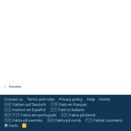
Forums
Contact us
Terms and rules
Privacy policy
Help
Home
🇩🇪 Fakten auf Deutsch
🇫🇷 Faits en français
🇪🇸 Hechos en Español
🇮🇹 Fatti in Italiano
🇧🇷 🇵🇹 Fatos em português
🇩🇰 Fakta på dansk
🇸🇪 Fakta på svenska
🇳🇴 Fakta på norsk
🇫🇮 Faktat suomeksi
🌍 Facts
R
S