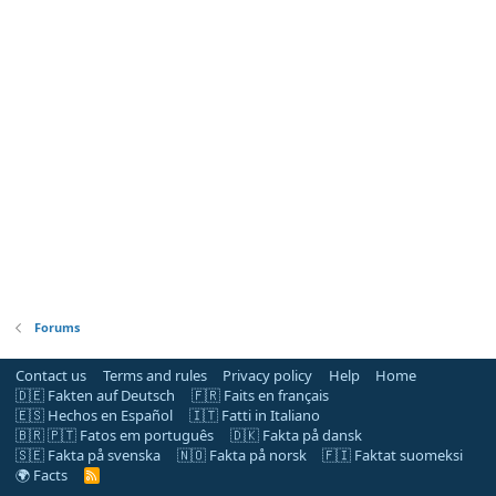
Forums
Contact us
Terms and rules
Privacy policy
Help
Home
🇩🇪 Fakten auf Deutsch
🇫🇷 Faits en français
🇪🇸 Hechos en Español
🇮🇹 Fatti in Italiano
🇧🇷 🇵🇹 Fatos em português
🇩🇰 Fakta på dansk
🇸🇪 Fakta på svenska
🇳🇴 Fakta på norsk
🇫🇮 Faktat suomeksi
🌍 Facts
R
S