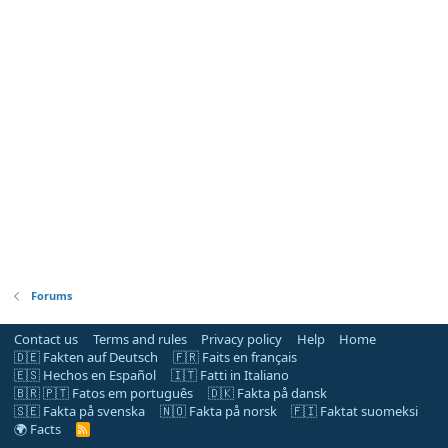
Forums
Contact us
Terms and rules
Privacy policy
Help
Home
🇩🇪 Fakten auf Deutsch
🇫🇷 Faits en français
🇪🇸 Hechos en Español
🇮🇹 Fatti in Italiano
🇧🇷 🇵🇹 Fatos em português
🇩🇰 Fakta på dansk
🇸🇪 Fakta på svenska
🇳🇴 Fakta på norsk
🇫🇮 Faktat suomeksi
🌍 Facts
R
S